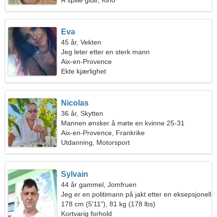
Å spille gitar, Kino
Eva
45 år, Vekten
Jeg leter etter en sterk mann
Aix-en-Provence
Ekte kjærlighet
Nicolas
36 år, Skytten
Mannen ønsker å møte en kvinne 25-31
Aix-en-Provence, Frankrike
Utdanning, Motorsport
Sylvain
44 år gammel, Jomfruen
Jeg er en politimann på jakt etter en eksepsjonell
kvinne
178 cm (5'11"), 81 kg (178 lbs)
Kortvarig forhold