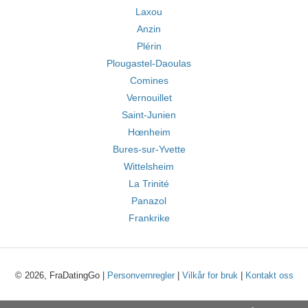
Laxou
Anzin
Plérin
Plougastel-Daoulas
Comines
Vernouillet
Saint-Junien
Hœnheim
Bures-sur-Yvette
Wittelsheim
La Trinité
Panazol
Frankrike
© 2026, FraDatingGo |
Personvernregler
|
Vilkår for bruk
|
Kontakt oss